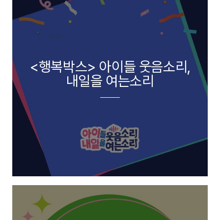
<행복박스> 아이들 웃음소리,
내일을 여는소리