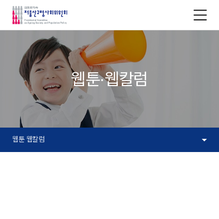
저
출
산
고
령
사
회
위
원
웹툰∙웹칼럼
회
로
고
소
통
웹툰 웹칼럼
공
간
하
위
목
차